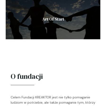
Art Of Start
Chcemy dać Wam możliwość realizacji marzeń,
niezależnie od tego, czy jest to zakup roweru,
wydanie własnej książki, wymarzone wakacje czy
nawet koszty leczenia.
O fundacji
Celem Fundacji KREAKTOR jest nie tylko pomaganie
ludziom w potrzebie, ale także pomaganie tym, którzy